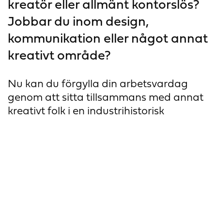
kreatör eller allmänt kontorslös?
Jobbar du inom design,
kommunikation eller något annat
kreativt område?
Nu kan du förgylla din arbetsvardag
genom att sitta tillsammans med annat
kreativt folk i en industrihistorisk
tegelbyggnad mitt i Vänersborg.
I en del av den gamla skofabriken på A.
F. Carlssons gata har vi – i samarbete
med Petit Paris – skapat en mysig,
avslappnad och kreativ arbetsmiljö.
Coworkingen ligger på våning två,