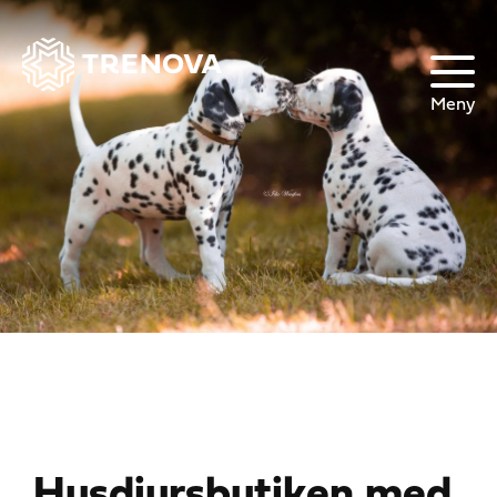
Meny
Husdjursbutiken med