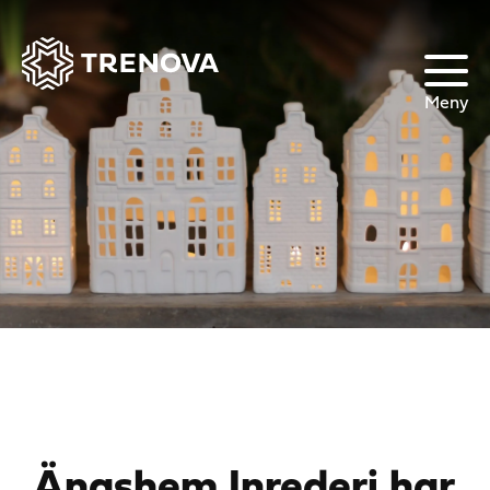
Meny
Ängshem Inrederi har