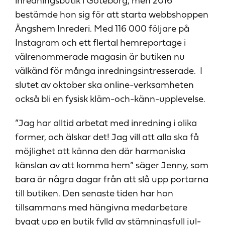
inredningsbutik i Göteborg, men 2016
bestämde hon sig för att starta webbshoppen
Ängshem Inrederi. Med 116 000 följare på
Instagram och ett flertal hemreportage i
välrenommerade magasin är butiken nu
välkänd för många inredningsintresserade. I
slutet av oktober ska online-verksamheten
också bli en fysisk kläm-och-känn-upplevelse.
”Jag har alltid arbetat med inredning i olika
former, och älskar det! Jag vill att alla ska få
möjlighet att känna den där harmoniska
känslan av att komma hem” säger Jenny, som
bara är några dagar från att slå upp portarna
till butiken. Den senaste tiden har hon
tillsammans med hängivna medarbetare
byggt upp en butik fylld av stämningsfull jul-